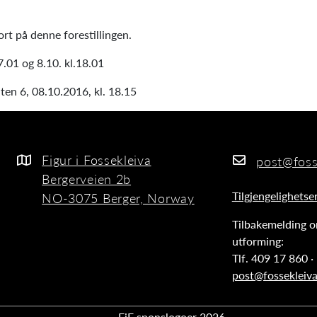
ort på denne forestillingen.
7.01 og 8.10. kl.18.01
en 6, 08.10.2016, kl. 18.15
Figur i Fossekleiva
post@foss
Bergerveien 2b
Tilgjengelighetse
NO-3075 Berger, Norway
Tilbakemelding o
utforming:
Tlf. 409 17 860 ·
post@fossekleiv