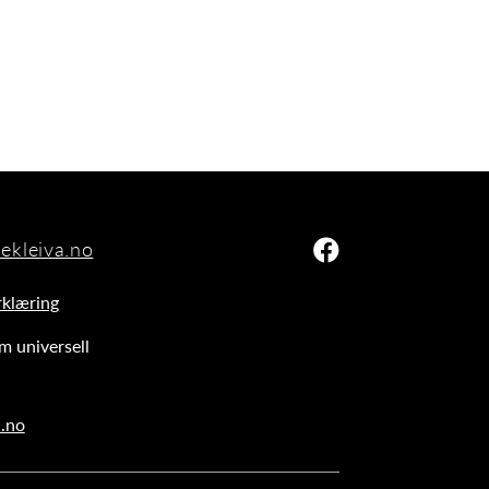
ekleiva.no
Facebook-logo
rklæring
m universell
a.no