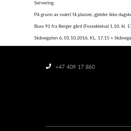
Servering.
På grunn av svært få plasser, gjelder ikke dagsk
Buss 91 fra Berger gård (Fossekleiva) 1.10. kl. 1
Skånegaten 6, 01.10.2016, KL. 17.15 + Skånegat
+47 409 17 860