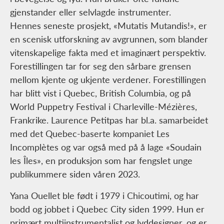
gjenstander eller selvlagde instrumenter.
Hennes seneste prosjekt, «Mutatis Mutandis!», er
en scenisk utforskning av avgrunnen, som blander
vitenskapelige fakta med et imaginært perspektiv.
Forestillingen tar for seg den sårbare grensen
mellom kjente og ukjente verdener. Forestillingen
har blitt vist i Quebec, British Columbia, og på
World Puppetry Festival i Charleville-Mézières,
Frankrike. Laurence Petitpas har bl.a. samarbeidet
med det Quebec-baserte kompaniet Les
Incomplètes og var også med på å lage «Soudain
les Îles», en produksjon som har fengslet unge
publikummere siden våren 2023.
Yana Ouellet ble født i 1979 i Chicoutimi, og har
bodd og jobbet i Quebec City siden 1999. Hun er
primært multiinstrumentalist og lyddesigner, og er