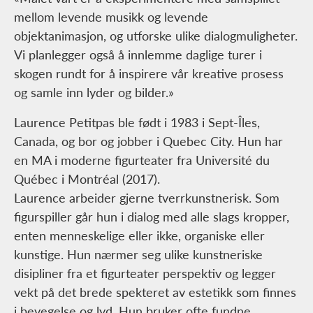
mellom levende musikk og levende
objektanimasjon, og utforske ulike dialogmuligheter.
Vi planlegger også å innlemme daglige turer i
skogen rundt for å inspirere vår kreative prosess
og samle inn lyder og bilder.»
Laurence Petitpas ble født i 1983 i Sept-Îles,
Canada, og bor og jobber i Quebec City. Hun har
en MA i moderne figurteater fra Université du
Québec i Montréal (2017).
Laurence arbeider gjerne tverrkunstnerisk. Som
figurspiller går hun i dialog med alle slags kropper,
enten menneskelige eller ikke, organiske eller
kunstige. Hun nærmer seg ulike kunstneriske
disipliner fra et figurteater perspektiv og legger
vekt på det brede spekteret av estetikk som finnes
i bevegelse og lyd. Hun bruker ofte fundne