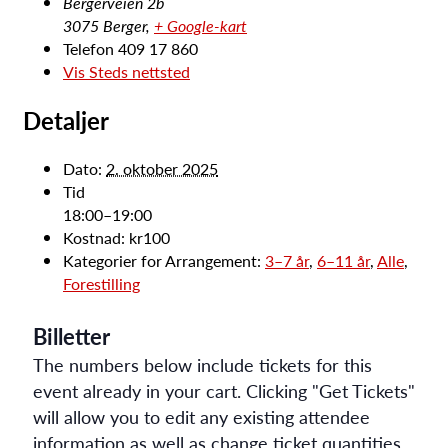
Bergerveien 2b
3075 Berger
,
+ Google-kart
Telefon
409 17 860
Vis Steds nettsted
Detaljer
Dato:
2. oktober 2025
Tid
18:00–19:00
Kostnad:
kr100
Kategorier for Arrangement:
3–7 år
,
6–11 år
,
Alle
,
Forestilling
Billetter
The numbers below include tickets for this
event already in your cart. Clicking "Get Tickets"
will allow you to edit any existing attendee
information as well as change ticket quantities.