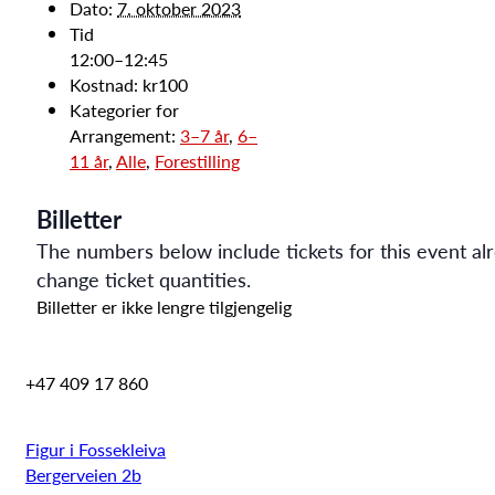
Dato:
7. oktober 2023
Tid
12:00–12:45
Kostnad:
kr100
Kategorier for
Arrangement:
3–7 år
,
6–
11 år
,
Alle
,
Forestilling
Billetter
The numbers below include tickets for this event alre
change ticket quantities.
Billetter er ikke lengre tilgjengelig
+47 409 17 860
Figur i Fossekleiva
Bergerveien 2b