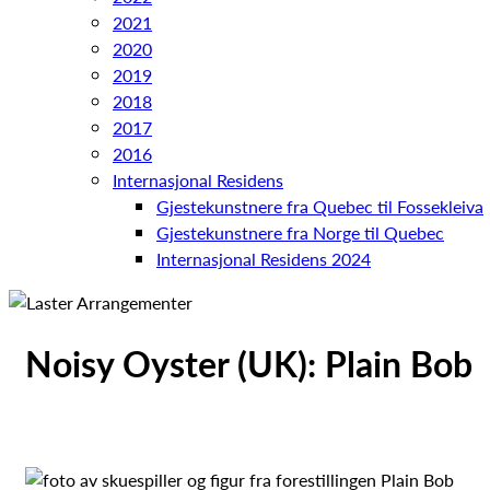
2021
2020
2019
2018
2017
2016
Internasjonal Residens
Gjestekunstnere fra Quebec til Fossekleiva
Gjestekunstnere fra Norge til Quebec
Internasjonal Residens 2024
Noisy Oyster (UK): Plain Bob