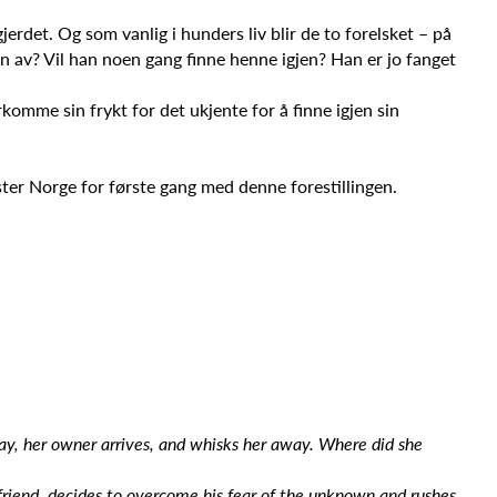
rdet. Og som vanlig i hunders liv blir de to forelsket – på
n av? Vil han noen gang finne henne igjen? Han er jo fanget
omme sin frykt for det ukjente for å finne igjen sin
ester Norge for første gang med denne forestillingen.
day, her owner arrives, and whisks her away. Where did she
ne friend, decides to overcome his fear of the unknown and rushes