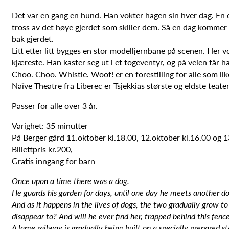
Det var en gang en hund. Han vokter hagen sin hver dag. En da
tross av det høye gjerdet som skiller dem. Så en dag kommer 
bak gjerdet.
Litt etter litt bygges en stor modelljernbane på scenen. Her 
kjæreste. Han kaster seg ut i et togeventyr, og på veien får 
Choo. Choo. Whistle. Woof! er en forestilling for alle som lik
Naïve Theatre fra Liberec er Tsjekkias største og eldste teate
Passer for alle over 3 år.
Varighet: 35 minutter
På Berger gård 11.oktober kl.18.00, 12.oktober kl.16.00 og 1
Billettpris kr.200,-
Gratis inngang for barn
Once upon a time there was a dog.
He guards his garden for days, until one day he meets another dog
And as it happens in the lives of dogs, the two gradually grow t
disappear to? And will he ever find her, trapped behind this fenc
A large railway is gradually being built on a specially prepared s