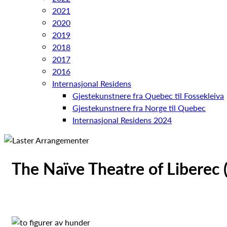
2021
2020
2019
2018
2017
2016
Internasjonal Residens
Gjestekunstnere fra Quebec til Fossekleiva
Gjestekunstnere fra Norge til Quebec
Internasjonal Residens 2024
The Naïve Theatre of Liberec 