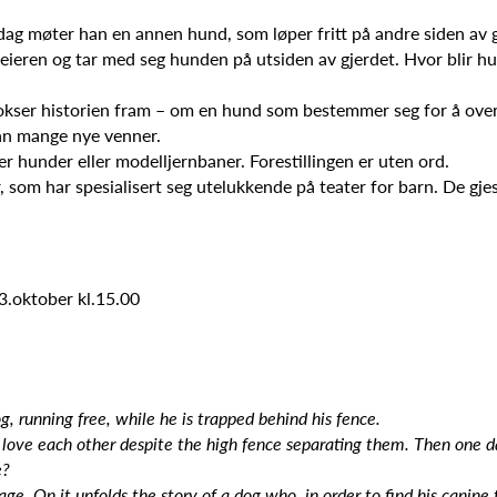
g møter han en annen hund, som løper fritt på andre siden av gje
eieren og tar med seg hunden på utsiden av gjerdet. Hvor blir hu
vokser historien fram – om en hund som bestemmer seg for å overk
han mange nye venner.
er hunder eller modelljernbaner. Forestillingen er uten ord.
r, som har spesialisert seg utelukkende på teater for barn. De gj
3.oktober kl.15.00
, running free, while he is trapped behind his fence.
o love each other despite the high fence separating them. Then one 
e?
tage. On it unfolds the story of a dog who, in order to find his cani