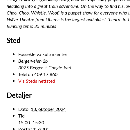
headlong into a great train adventure. On the way to find his lov
Choo. Choo. Whistle. Woof! is a puppet show for everyone who l
Naïve Theatre from Liberec is the largest and oldest theatre in Th
Running time: 35 minutes
Sted
Fossekleiva kultursenter
Bergerveien 2b
3075 Berger
,
+ Google-kart
Telefon
409 17 860
Vis Steds nettsted
Detaljer
Dato:
13. oktober 2024
Tid
15:00–15:30
Kostnad:
kr200