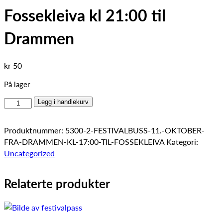
Fossekleiva kl 21:00 til
Drammen
kr
50
På lager
Festivalbuss
Legg i handlekurv
11.
oktober
Produktnummer:
5300-2-FESTIVALBUSS-11.-OKTOBER-
fra
FRA-DRAMMEN-KL-17:00-TIL-FOSSEKLEIVA
Kategori:
Fossekleiva
Uncategorized
kl
21:00
Relaterte produkter
til
Drammen
antall