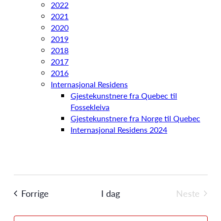
2022
2021
2020
2019
2018
2017
2016
Internasjonal Residens
Gjestekunstnere fra Quebec til
Fossekleiva
Gjestekunstnere fra Norge til Quebec
Internasjonal Residens 2024
Arrangementer
Forrige
I dag
Neste
Arrange